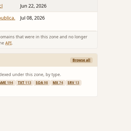
cl
Jun 22, 2026
ublica.
Jul 08, 2026
omains that were in this zone and no longer
the
API
.
Browse all
ndexed under this zone, by type.
AME
194
TXT
113
SOA
98
MX
74
SRV
13