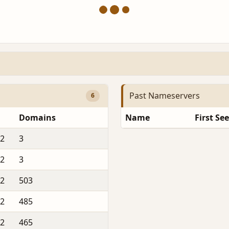
Past Nameservers
6
Domains
Name
First Se
22
3
22
3
22
503
22
485
22
465