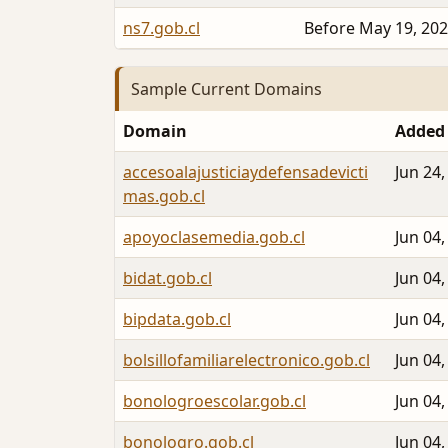
ns7.gob.cl
Before May 19, 20
Sample Current Domains
Domain
Added
accesoalajusticiaydefensadevicti
Jun 24,
mas.gob.cl
apoyoclasemedia.gob.cl
Jun 04,
bidat.gob.cl
Jun 04,
bipdata.gob.cl
Jun 04,
bolsillofamiliarelectronico.gob.cl
Jun 04,
bonologroescolar.gob.cl
Jun 04,
bonologro.gob.cl
Jun 04,