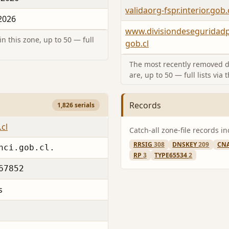
validaorg-fspr.interior.gob.
 2026
www.divisiondeseguridadp
n this zone, up to 50 — full
gob.cl
The most recently removed d
are, up to 50 — full lists via 
Records
1,826 serials
cl
Catch-all zone-file records i
RRSIG
308
DNSKEY
209
CN
nci.gob.cl.
RP
3
TYPE65534
2
67852
s