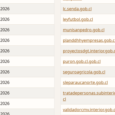
 2026
lc.senda.gob.cl
 2026
leyfutbol.gob.cl
 2026
munisanpedro.gob.cl
 2026
planddhhyempresas.gob.c
 2026
proyectosdgt.interior.gob.c
 2026
puron.gob.cl.gob.cl
 2026
seguroagricola.gob.cl
 2026
sleparaucanorte.gob.cl
 2026
tratadepersonas.subinteri
cl
 2026
validadorcmv.interior.gob.c
 2026