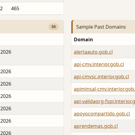
22
465
Sample Past Domains
50
Domain
 2026
alertaauto.gob.cl
api-cmv.interior.gob.cl
 2026
api-cmvsc.interior.gob.cl
 2026
apiminsal-cmv.interior.gob.
 2026
api-validaorg-fspr.interior.
 2026
apoyocompartido.gob.cl
 2026
aprendemas.gob.cl
 2026