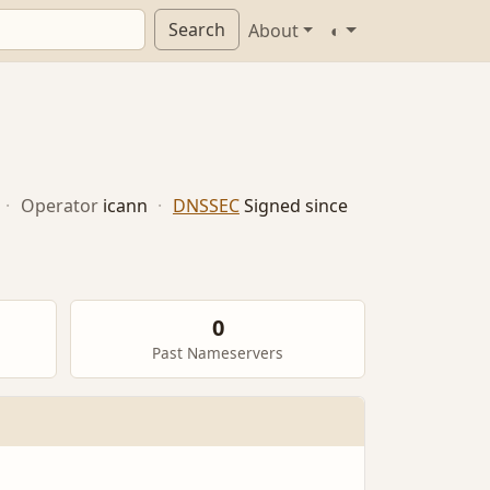
Search
About
◐
·
Operator
icann
·
DNSSEC
Signed since
0
Past Nameservers