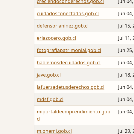
creciendoconderechos.gob.cl
Jun 04,
cuidadosconectados.gob.cl
Jun 04,
defensorianinez.gob.cl
Jul 15,
eriazocero.gob.cl
Jul 11,
fotografiapatrimonial.gob.cl
Jun 25,
hablemosdecuidados.gob.cl
Jun 04,
jave.gob.cl
Jul 18,
lafuerzadetusderechos.gob.cl
Jun 04,
mdsf.gob.cl
Jun 04,
miportaldeemprendimiento.gob.
Jun 04,
cl
m.onemi.gob.cl
Jul 29,