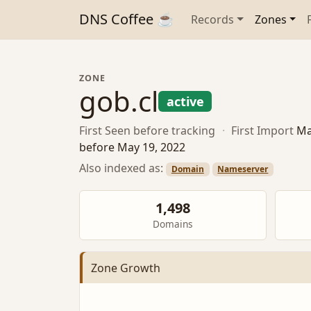
DNS Coffee ☕
Records
Zones
ZONE
gob.cl
active
First Seen
before tracking
·
First Import
Ma
before May 19, 2022
Also indexed as:
Domain
Nameserver
1,498
Domains
Zone Growth