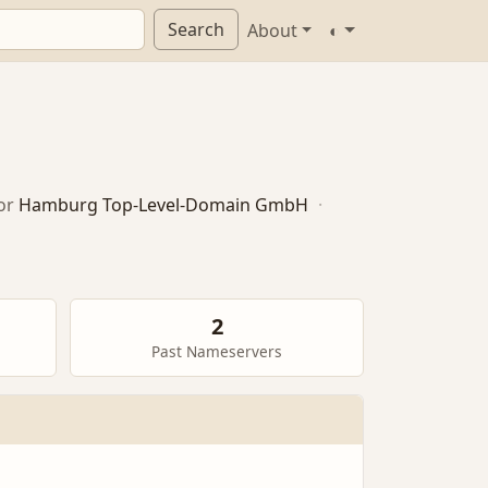
Search
About
◐
or
Hamburg Top-Level-Domain GmbH
·
2
Past Nameservers