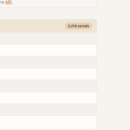
the
API
.
2,416 serials
.