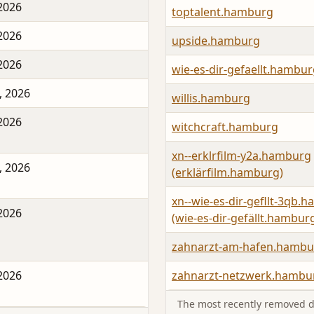
 2026
toptalent.hamburg
 2026
upside.hamburg
 2026
wie-es-dir-gefaellt.hambu
, 2026
willis.hamburg
 2026
witchcraft.hamburg
xn--erklrfilm-y2a.hamburg
, 2026
(erklärfilm.hamburg)
xn--wie-es-dir-gefllt-3qb.
 2026
(wie-es-dir-gefällt.hambur
zahnarzt-am-hafen.hambu
 2026
zahnarzt-netzwerk.hambu
The most recently removed d