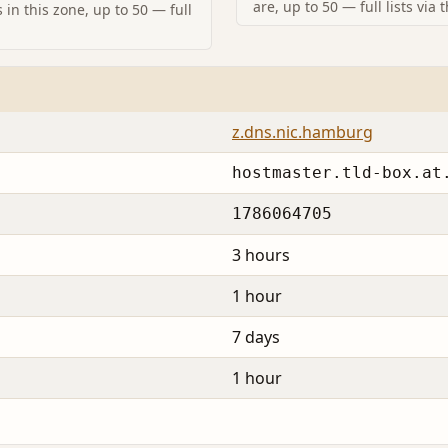
are, up to 50 — full lists via 
in this zone, up to 50 — full
z.dns.nic.hamburg
hostmaster.tld-box.at
1786064705
3 hours
1 hour
7 days
1 hour