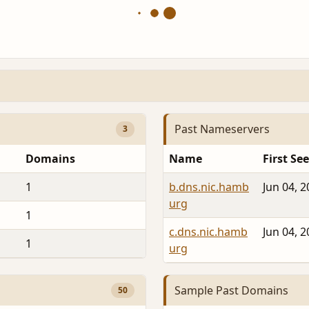
Past Nameservers
3
Domains
Name
First Se
1
b.dns.nic.hamb
Jun 04, 
urg
1
c.dns.nic.hamb
Jun 04, 
1
urg
Sample Past Domains
50