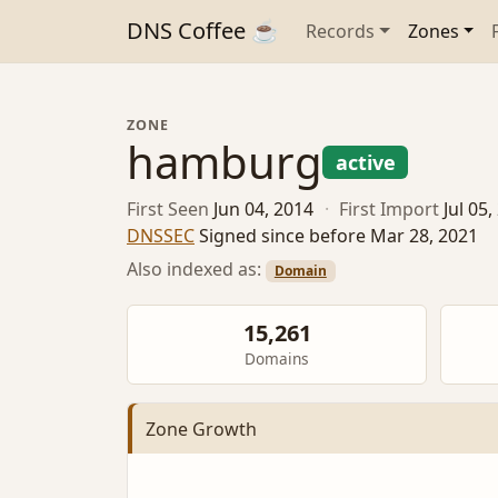
DNS Coffee ☕
Records
Zones
ZONE
hamburg
active
First Seen
Jun 04, 2014
·
First Import
Jul 05
DNSSEC
Signed since before Mar 28, 2021
Also indexed as:
Domain
15,261
Domains
Zone Growth