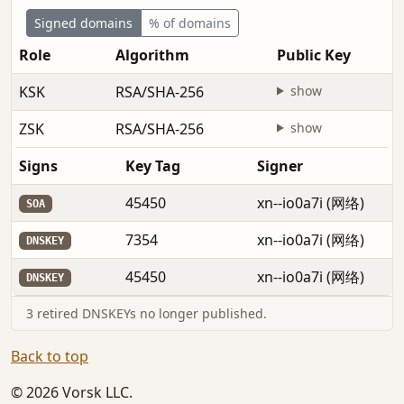
Signed domains
% of domains
Role
Algorithm
Public Key
KSK
RSA/SHA-256
show
ZSK
RSA/SHA-256
show
Signs
Key Tag
Signer
45450
xn--io0a7i (网络)
SOA
7354
xn--io0a7i (网络)
DNSKEY
45450
xn--io0a7i (网络)
DNSKEY
3 retired DNSKEYs no longer published.
Back to top
© 2026 Vorsk LLC.