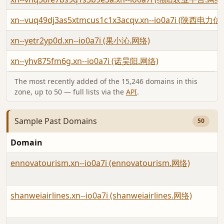
xn--vuq49dj3as5xtmcus1c1x3acqv.xn--io0a7i (陕西电
xn--yetr2yp0d.xn--io0a7i (果小沁.网络)
xn--yhv875fm6g.xn--io0a7i (诺昊阳.网络)
The most recently added of the 15,246 domains in this
zone, up to 50 — full lists via the
API
.
Sample Past Domains
50
Domain
ennovatourism.xn--io0a7i (ennovatourism.网络)
shanweiairlines.xn--io0a7i (shanweiairlines.网络)