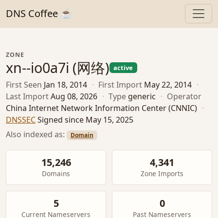
DNS Coffee ☕
ZONE
xn--io0a7i (网络)
active
First Seen
Jan 18, 2014
·
First Import
May 22, 2014
·
Last Import
Aug 08, 2026
·
Type
generic
·
Operator
China Internet Network Information Center (CNNIC)
·
DNSSEC
Signed since May 15, 2025
Also indexed as:
Domain
15,246
4,341
Domains
Zone Imports
5
0
Current Nameservers
Past Nameservers