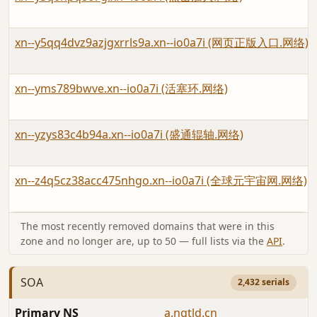
xn--y5qq4dvz9azjgxrrls9a.xn--io0a7i (网页正版入口.网络)
xn--yms789bwve.xn--io0a7i (活塞环.网络)
xn--yzys83c4b94a.xn--io0a7i (盛通辊轴.网络)
xn--z4q5cz38acc475nhgo.xn--io0a7i (全球元宇宙网.网络)
The most recently removed domains that were in this
zone and no longer are, up to 50 — full lists via the
API
.
SOA
2,432 serials
Primary NS
a.ngtld.cn