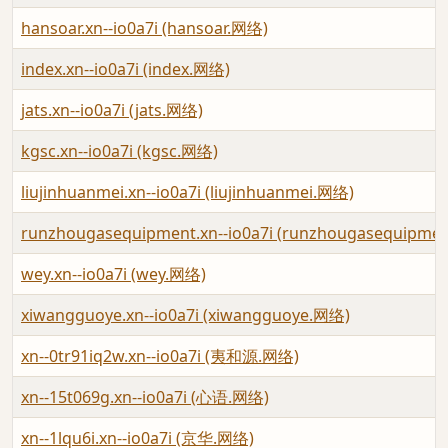
hansoar.xn--io0a7i (hansoar.网络)
index.xn--io0a7i (index.网络)
jats.xn--io0a7i (jats.网络)
kgsc.xn--io0a7i (kgsc.网络)
liujinhuanmei.xn--io0a7i (liujinhuanmei.网络)
runzhougasequipment.xn--io0a7i (runzhougasequipme
wey.xn--io0a7i (wey.网络)
xiwangguoye.xn--io0a7i (xiwangguoye.网络)
xn--0tr91iq2w.xn--io0a7i (夷和源.网络)
xn--15t069g.xn--io0a7i (心语.网络)
xn--1lqu6i.xn--io0a7i (京华.网络)