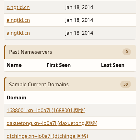
c.ngtld.cn
Jan 18, 2014
e.ngtld.cn
Jan 18, 2014
a.ngtld.cn
Jan 18, 2014
Past Nameservers
0
Name
First Seen
Last Seen
Sample Current Domains
50
Domain
1688001.xn--io0a7i (1688001.网络)
daxuetong.xn--io0a7i (daxuetong.网络)
dtchinge.xn--io0a7i (dtchinge.网络)